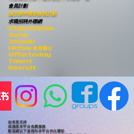
會員計劃
僱主夥伴贊助會員計劃
求職招聘外聯網
Ctgoodjobs
Jump
Jobsdb
Hkfew 教育職位
Offertoday
Talent
Recruit
如有意支持
或滿意本平台免費服務
歡迎經以下途徑向本平台作出贊助