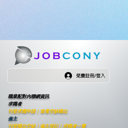
免費註冊/登入
職業配對內聯網資訊
求職者
刊登求職申請
｜
查看空缺職位
僱主
刊登職位空缺
｜僱主登記｜
求職者一覽