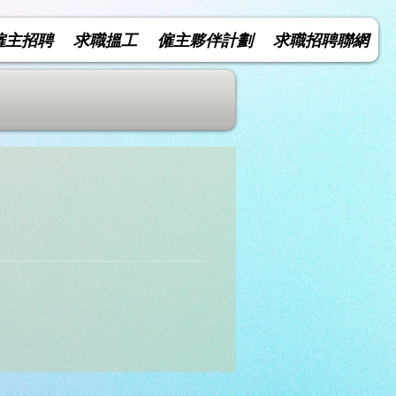
僱主招聘
求職搵工
僱主夥伴計劃
求職招聘聯網