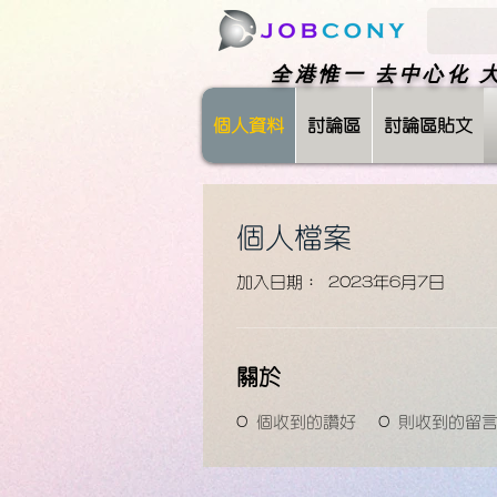
​全港惟一 去中心化
個人資料
討論區
討論區貼文
個人檔案
加入日期： 2023年6月7日
關於
0
個收到的讚好
0
則收到的留