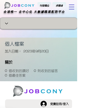
刊登職位
求職者
​全港惟一 去中心化 大數據職業配對平台
個人檔案
加入日期： 2023年9月20日
關於
0
個收到的讚好
0
則收到的留言
0
個最佳答案
免費註冊/登入