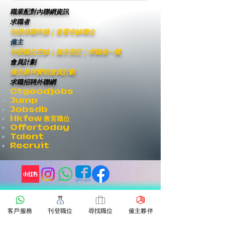
職業配對內聯網資訊
求職者
刊登求職申請
｜
查看空缺職位
僱主
刊登職位空缺
｜僱主登記｜
求職者一覽
會員計劃
僱主夥伴贊助會員計劃
求職招聘外聯網
Ctgoodjobs
Jump
Jobsdb
Hkfew 教育職位
Offertoday
Talent
Recruit
如有意支持
客戶服務
刊登職位
尋找職位
僱主夥伴
或滿意本平台免費服務
歡迎經以下途徑向本平台作出贊助
​或
按此
登記成為
僱主夥伴贊助會員
享受會員特權