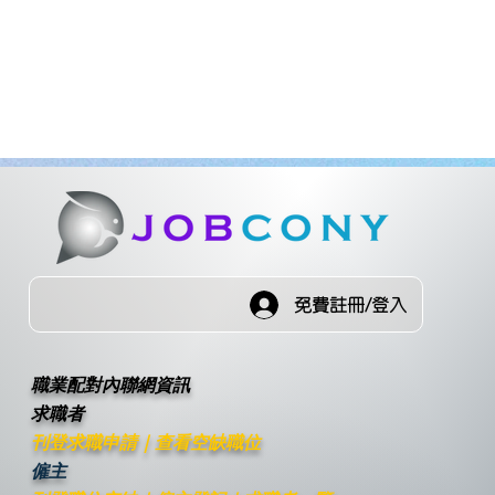
免費註冊/登入
職業配對內聯網資訊
求職者
刊登求職申請
｜
查看空缺職位
僱主