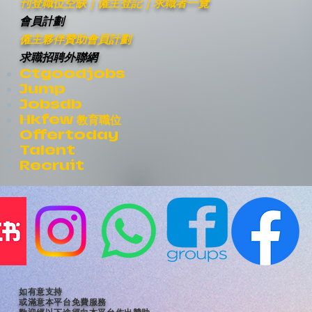
刊登職位空缺
｜僱主登記｜
求職者一覽
會員計劃
僱主夥伴贊助會員計劃
求職招聘外聯網
Ctgoodjobs
Jump
Jobsdb
Hkfew 教育職位
Offertoday
Talent
Recruit
如有意支持
或滿意本平台免費服務