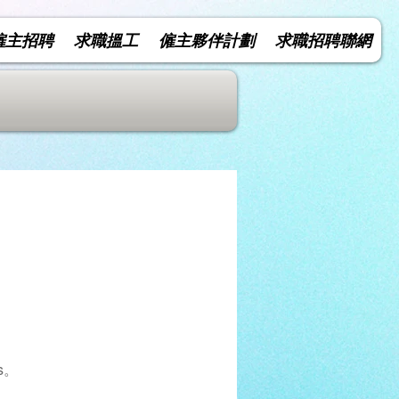
僱主招聘
求職搵工
僱主夥伴計劃
求職招聘聯網
s。