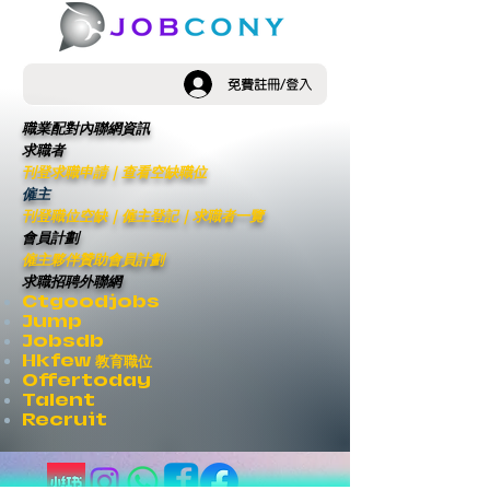
免費註冊/登入
職業配對內聯網資訊
求職者
刊登求職申請
｜
查看空缺職位
僱主
刊登職位空缺
｜僱主登記｜
求職者一覽
會員計劃
僱主夥伴贊助會員計劃
求職招聘外聯網
Ctgoodjobs
Jump
Jobsdb
Hkfew 教育職位
Offertoday
Talent
Recruit