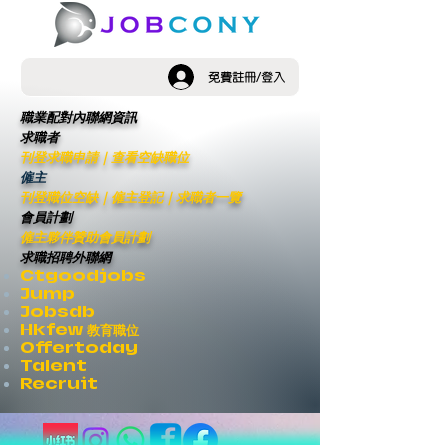
免費註冊/登入
職業配對內聯網資訊
求職者
刊登求職申請
｜
查看空缺職位
僱主
刊登職位空缺
｜僱主登記｜
求職者一覽
會員計劃
僱主夥伴贊助會員計劃
求職招聘外聯網
Ctgoodjobs
Jump
Jobsdb
Hkfew 教育職位
Offertoday
Talent
Recruit