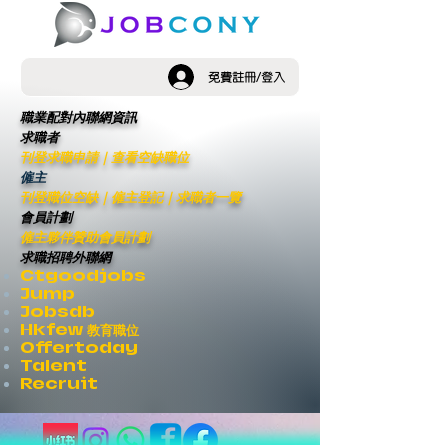
免費註冊/登入
職業配對內聯網資訊
求職者
刊登求職申請
｜
查看空缺職位
僱主
刊登職位空缺
｜僱主登記｜
求職者一覽
會員計劃
僱主夥伴贊助會員計劃
求職招聘外聯網
Ctgoodjobs
Jump
Jobsdb
Hkfew 教育職位
Offertoday
Talent
Recruit