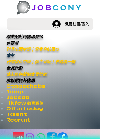
免費註冊/登入
職業配對內聯網資訊
求職者
刊登求職申請
｜
查看空缺職位
僱主
刊登職位空缺
｜僱主登記｜
求職者一覽
會員計劃
僱主夥伴贊助會員計劃
求職招聘外聯網
Ctgoodjobs
Jump
Jobsdb
Hkfew 教育職位
Offertoday
Talent
Recruit