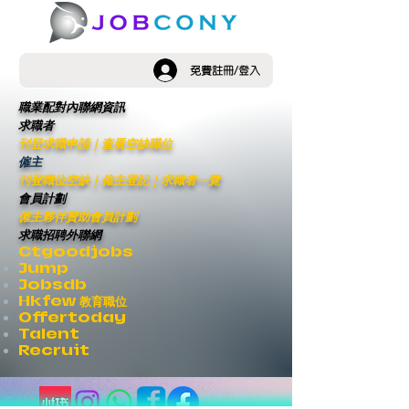
免費註冊/登入
職業配對內聯網資訊
求職者
刊登求職申請
｜
查看空缺職位
僱主
刊登職位空缺
｜僱主登記｜
求職者一覽
會員計劃
僱主夥伴贊助會員計劃
求職招聘外聯網
Ctgoodjobs
Jump
Jobsdb
Hkfew 教育職位
Offertoday
Talent
Recruit