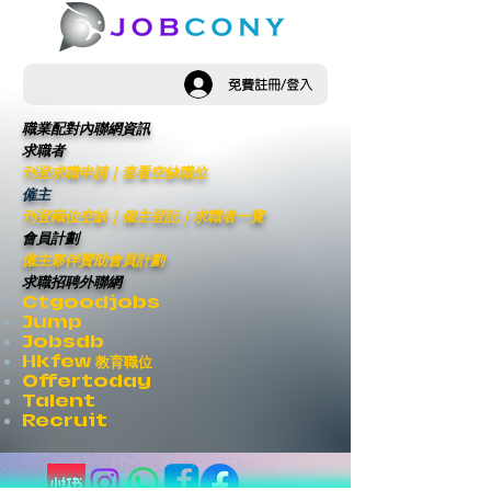
免費註冊/登入
職業配對內聯網資訊
求職者
刊登求職申請
｜
查看空缺職位
僱主
刊登職位空缺
｜僱主登記｜
求職者一覽
會員計劃
僱主夥伴贊助會員計劃
求職招聘外聯網
Ctgoodjobs
Jump
Jobsdb
Hkfew 教育職位
Offertoday
Talent
Recruit