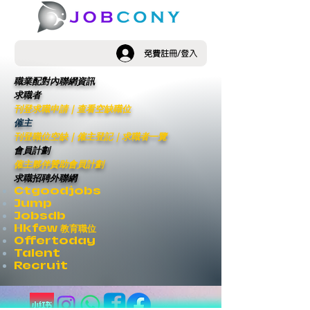
免費註冊/登入
職業配對內聯網資訊
求職者
刊登求職申請
｜
查看空缺職位
僱主
刊登職位空缺
｜僱主登記｜
求職者一覽
會員計劃
僱主夥伴贊助會員計劃
求職招聘外聯網
Ctgoodjobs
Jump
Jobsdb
Hkfew 教育職位
Offertoday
Talent
Recruit