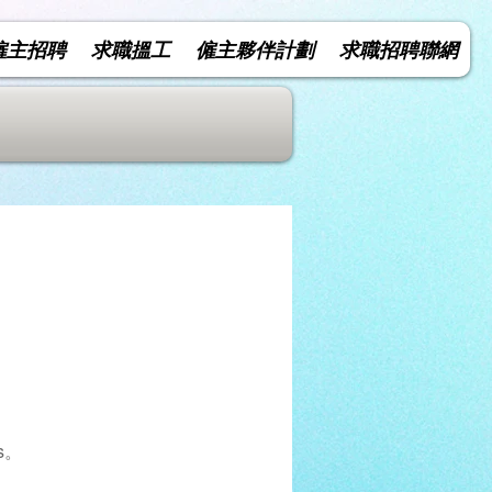
僱主招聘
求職搵工
僱主夥伴計劃
求職招聘聯網
s。