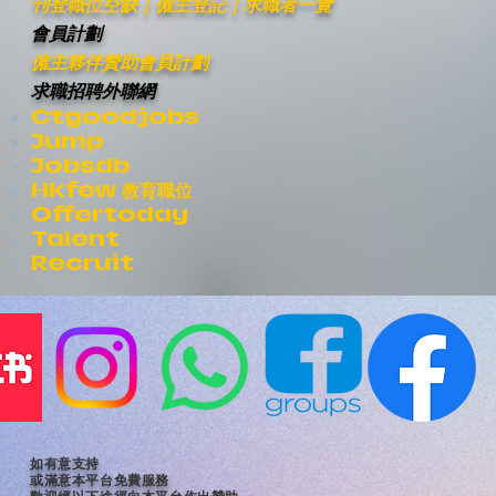
刊登職位空缺
｜僱主登記｜
求職者一覽
會員計劃
僱主夥伴贊助會員計劃
求職招聘外聯網
Ctgoodjobs
Jump
Jobsdb
Hkfew 教育職位
Offertoday
Talent
Recruit
如有意支持
或滿意本平台免費服務