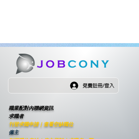
免費註冊/登入
職業配對內聯網資訊
求職者
刊登求職申請
｜
查看空缺職位
僱主