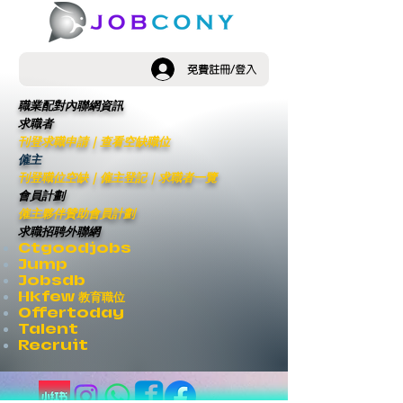
免費註冊/登入
職業配對內聯網資訊
求職者
刊登求職申請
｜
查看空缺職位
僱主
刊登職位空缺
｜僱主登記｜
求職者一覽
會員計劃
僱主夥伴贊助會員計劃
求職招聘外聯網
Ctgoodjobs
Jump
Jobsdb
Hkfew 教育職位
Offertoday
Talent
Recruit