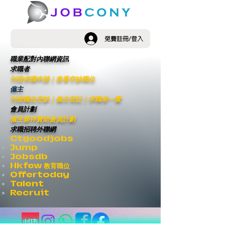
免費註冊/登入
職業配對內聯網資訊
求職者
刊登求職申請
｜
查看空缺職位
僱主
刊登職位空缺
｜僱主登記｜
求職者一覽
會員計劃
僱主夥伴贊助會員計劃
求職招聘外聯網
Ctgoodjobs
Jump
Jobsdb
Hkfew 教育職位
Offertoday
Talent
Recruit