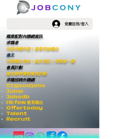
免費註冊/登入
職業配對內聯網資訊
求職者
刊登求職申請
｜
查看空缺職位
僱主
刊登職位空缺
｜僱主登記｜
求職者一覽
會員計劃
僱主夥伴贊助會員計劃
求職招聘外聯網
Ctgoodjobs
Jump
Jobsdb
Hkfew 教育職位
Offertoday
Talent
Recruit