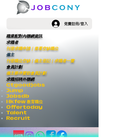
免費註冊/登入
職業配對內聯網資訊
求職者
刊登求職申請
｜
查看空缺職位
僱主
刊登職位空缺
｜僱主登記｜
求職者一覽
會員計劃
僱主夥伴贊助會員計劃
求職招聘外聯網
Ctgoodjobs
Jump
Jobsdb
Hkfew 教育職位
Offertoday
Talent
Recruit