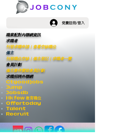
免費註冊/登入
職業配對內聯網資訊
求職者
刊登求職申請
｜
查看空缺職位
僱主
刊登職位空缺
｜僱主登記｜
求職者一覽
會員計劃
僱主夥伴贊助會員計劃
求職招聘外聯網
Ctgoodjobs
Jump
Jobsdb
Hkfew 教育職位
Offertoday
Talent
Recruit